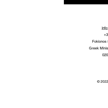
inf
+3
Fokionos 
Greek Minis
020
© 2022