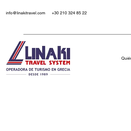
info@linakitravel.com
+30 210 324 85 22
Quié