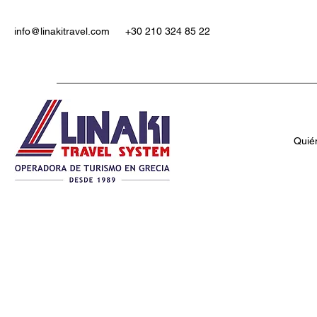
info@linakitravel.com
+30 210 324 85 22
Quié