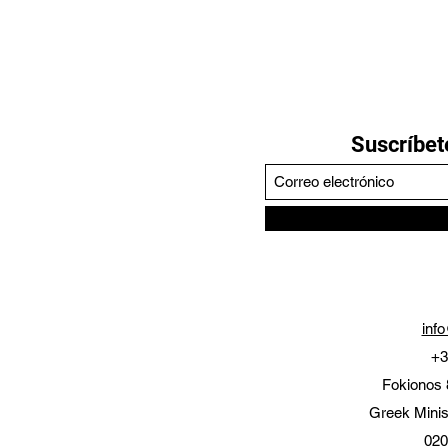
Suscríbete
inf
+3
Fokionos 
Greek Minis
020