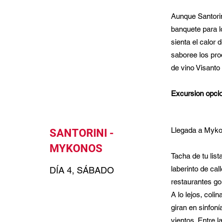
Aunque Santorin
banquete para lo
sienta el calor
saboree los prod
de vino Visanto 
Excursion opcio
Llegada a Mykon
SANTORINI -
MYKONOS
Tacha de tu lis
laberinto de ca
DÍA 4, SÁBADO
restaurantes go
A lo lejos, coli
giran en sinfon
vientos. Entre 