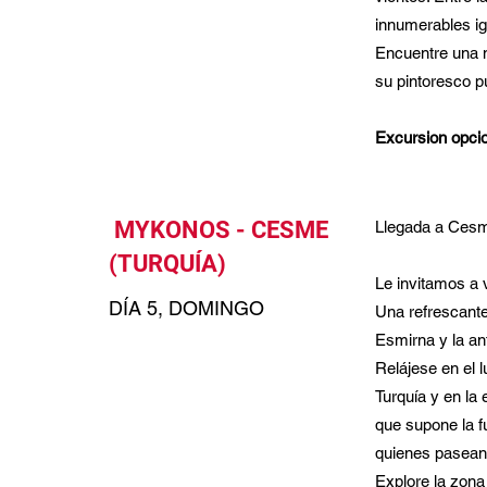
innumerables igl
Encuentre una m
su pintoresco p
Excursion opci
MYKONOS - CESME
Llegada a Cesme
(TURQUÍA)
Le invitamos a v
DÍA 5, DOMINGO
Una refrescante
Esmirna y la ant
Relájese en el 
Turquía y en la
que supone la f
quienes pasean 
Explore la zona