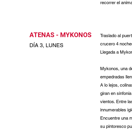
recorrer el anim
ATENAS - MYKONOS
Traslado al pue
crucero 4 noches 
DÍA 3, LUNES
Llegada a Mykono
Mykonos, una de 
empedradas llen
A lo lejos, coli
giran en sinfoní
vientos. Entre l
innumerables igle
Encuentre una me
su pintoresco pu