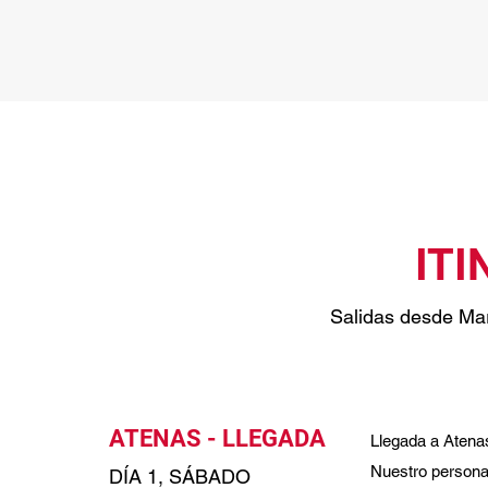
ITI
Salidas desde Ma
ATENAS - LLEGADA
Llegada a Atenas 
Nuestro personal
DÍA 1, SÁBADO