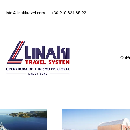
info@linakitravel.com
+30 210 324 85 22
Quié