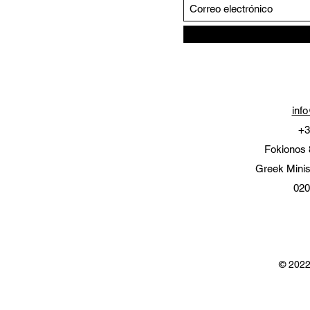
inf
+3
Fokionos 
Greek Minis
020
© 2022