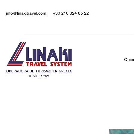
info@linakitravel.com
+30 210 324 85 22
Quié