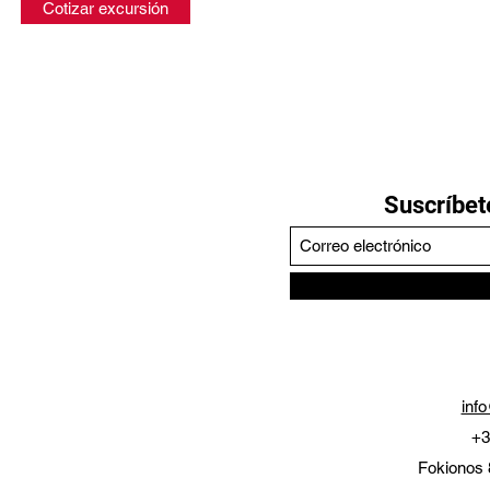
Cotizar excursión
Suscríbete
inf
+3
Fokionos 