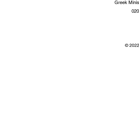
Greek Minis
020
© 2022