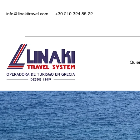
info@linakitravel.com
+30 210 324 85 22
Quié