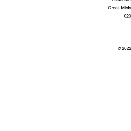
Greek Minis
020
© 2022