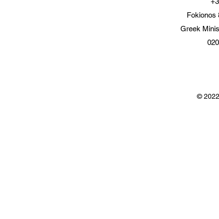
+3
Fokionos 
Greek Minis
020
© 2022