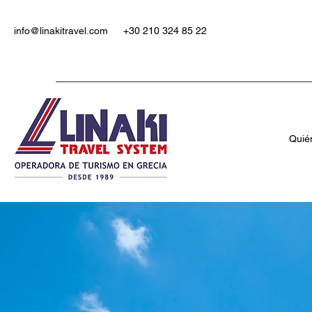
info@linakitravel.com
+30 210 324 85 22
Quié