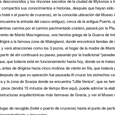
es desconocidos y los rincones secretos de la ciudad de Mykonos a t
 compartirá sus conocimientos e historias, después que hayan sido
 hotel o el puerto de cruceros), en la conocida ubicación del Museo
cuentra la entrada del casco antiguo), cerca de la antigua Puerto, q
 Mientras camina por el camino pavimentado costero, pasará por la Pl
ento de Manto Mavrogenous, una heroína griega de la Guerra de In
irigirá a la famosa zona de Matogianni, donde encontrará tiendas de 
 verá atracciones como los 3 pozos, el hogar de la madre de Mant
rtir de ahí continuará su paseo, pasando por la tradicional "panader
gua, que todavía está en funcionamiento hasta hoy, donde se le tratar
io, antes de dirigirse hacia cinco molinos de viento en fila, que todav
 después de que su operación fue pausada.Al cruzar los estrechos c
ora y la zona de Scarpa donde se encuentra "Little Venice", que es fa
isos (tendrá 15 minutos de tiempo libre aquí), puede admirar la elab
 estructuras arquitectónicas más famosas de Grecia, y ver el Museo 
 lugar de recogida (hotel o puerto de cruceros) hasta el punto de parti
hisponohablante e impuestos.