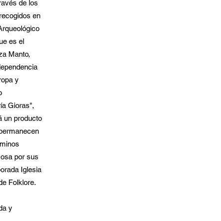
ravés de los
 recogidos en
 Arqueológico
ue es el
aza Manto,
dependencia
ropa y
o
ía Gioras",
á un producto
ía permanecen
aminos
mosa por sus
orada Iglesia
de Folklore.
da y