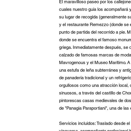
El maravilloso paseo por los callejon
cuales nuestro guía los acompañará y
su lugar de recogida (generalmente su
y el restaurante Remezzo (donde se en
punto de partida del recorrido a pie.
donde se encuentra el famoso monum
griega. Inmediatamente después, se d
calzado de famosas marcas de moda y
Mavrogenous y el Museo Marítimo. A pa
una estufa de leña subterránea y anti
de panadería tradicional y un refriger
orgullosos como una atracción local,
sinuosos, a través del castillo de Ch
pintorescas casas medievales de dos p
de "Panagia Paraportiani", una de las
Servicios incluidos: Traslado desde el
viceversa, acompañante profesional 