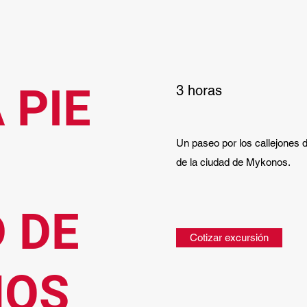
 PIE
3
horas
Un paseo por los callejones 
de la ciudad de Mykonos.
 DE
Cotizar excursión
NOS